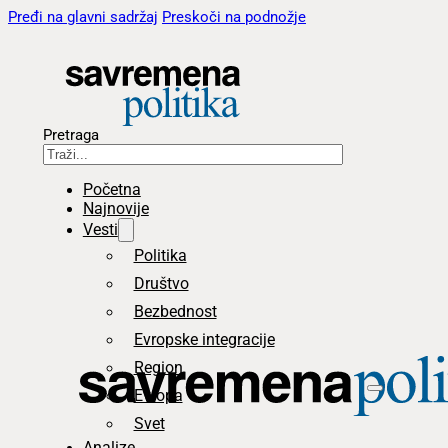
Pređi na glavni sadržaj
Preskoči na podnožje
Pretraga
Početna
Najnovije
Vesti
Politika
Društvo
Bezbednost
Evropske integracije
Region
Evropa
Svet
Analize