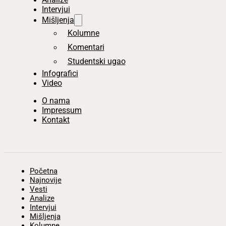
Intervjui
Mišljenja
Kolumne
Komentari
Studentski ugao
Infografici
Video
O nama
Impressum
Kontakt
Početna
Najnovije
Vesti
Analize
Intervjui
Mišljenja
Kolumne