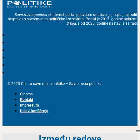
Savremena politika
je internet portal posvećen unutrašnjoj i spoljnoj politic
raspravu o savremenim političkim izazovima. Portal je 2017. godine pokrenu
Srbija
, a od 2025. godine nastavlja sa ra
© 2025 Centar savremene politike – Savremena politika
O nama
Kontakt
Impressum
Uslovi korišćenja
Između redova