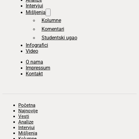
Intervjui
Mišljenja
Kolumne
Komentari
Studentski ugao
Infografici
Video
O nama
Impressum
Kontakt
Početna
Najnovije
Vesti
Analize
Intervjui
Mišljenja
Kolumne