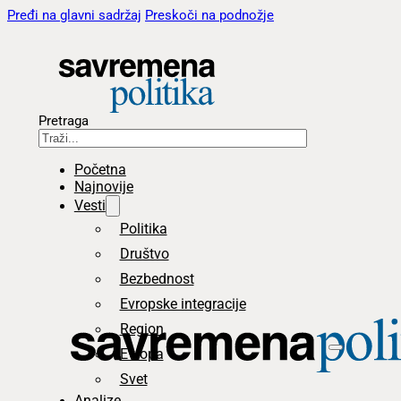
Pređi na glavni sadržaj
Preskoči na podnožje
Pretraga
Početna
Najnovije
Vesti
Politika
Društvo
Bezbednost
Evropske integracije
Region
Evropa
Svet
Analize