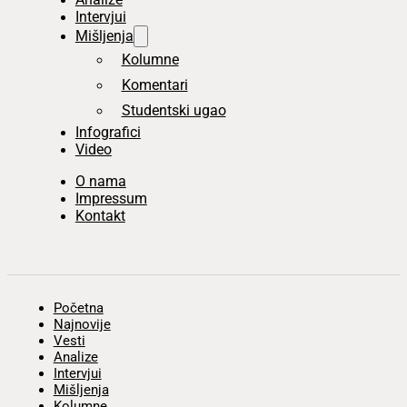
Intervjui
Mišljenja
Kolumne
Komentari
Studentski ugao
Infografici
Video
O nama
Impressum
Kontakt
Početna
Najnovije
Vesti
Analize
Intervjui
Mišljenja
Kolumne