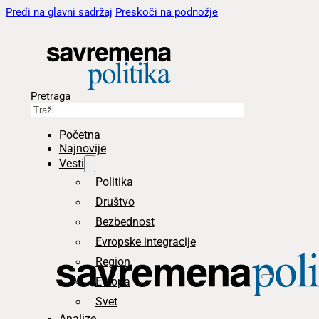
Pređi na glavni sadržaj
Preskoči na podnožje
Pretraga
Početna
Najnovije
Vesti
Politika
Društvo
Bezbednost
Evropske integracije
Region
Evropa
Svet
Analize