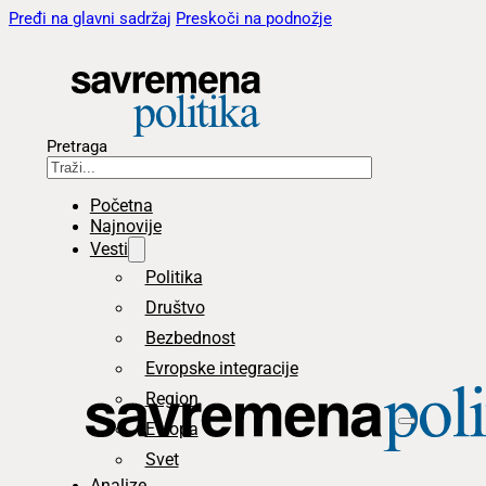
Pređi na glavni sadržaj
Preskoči na podnožje
Pretraga
Početna
Najnovije
Vesti
Politika
Društvo
Bezbednost
Evropske integracije
Region
Evropa
Svet
Analize