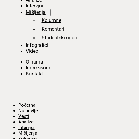
Intervjui
Mišljenja
Kolumne
Komentari
Studentski ugao
Infografici
Video
O nama
Impressum
Kontakt
Početna
Najnovije
Vesti
Analize
Intervjui
Mišljenja
Kolumne