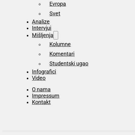
Evropa
Svet
Analize
Intervjui
Mišljenja
Kolumne
Komentari
Studentski ugao
Infografici
Video
O nama
Impressum
Kontakt