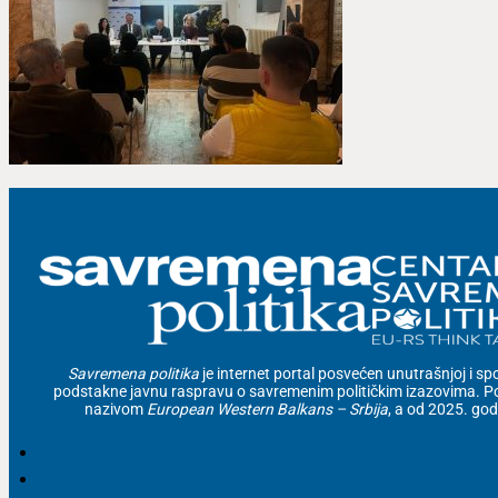
Savremena politika
je internet portal posvećen unutrašnjoj i spolj
podstakne javnu raspravu o savremenim političkim izazovima. Po
nazivom
European Western Balkans – Srbija
, a od 2025. go