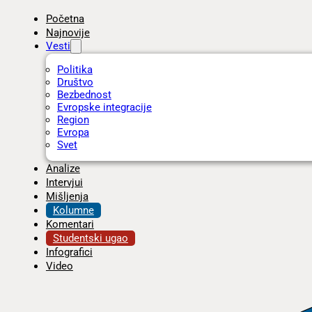
Početna
Najnovije
Vesti
Politika
Društvo
Bezbednost
Evropske integracije
Region
Evropa
Svet
Analize
Intervjui
Mišljenja
Kolumne
Komentari
Studentski ugao
Infografici
Video