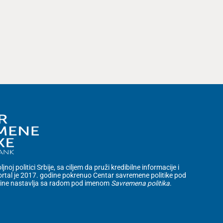
noj politici Srbije, sa ciljem da pruži kredibilne informacije i
rtal je 2017. godine pokrenuo Centar savremene politike pod
dine nastavlja sa radom pod imenom
Savremena politika
.