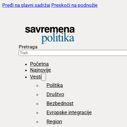
Pređi na glavni sadržaj
Preskoči na podnožje
Pretraga
Početna
Najnovije
Vesti
Politika
Društvo
Bezbednost
Evropske integracije
Region