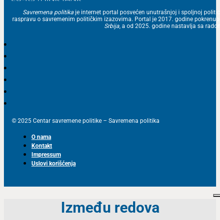
Savremena politika
je internet portal posvećen unutrašnjoj i spoljnoj politic
raspravu o savremenim političkim izazovima. Portal je 2017. godine pokrenu
Srbija
, a od 2025. godine nastavlja sa ra
© 2025 Centar savremene politike – Savremena politika
O nama
Kontakt
Impressum
Uslovi korišćenja
Između redova