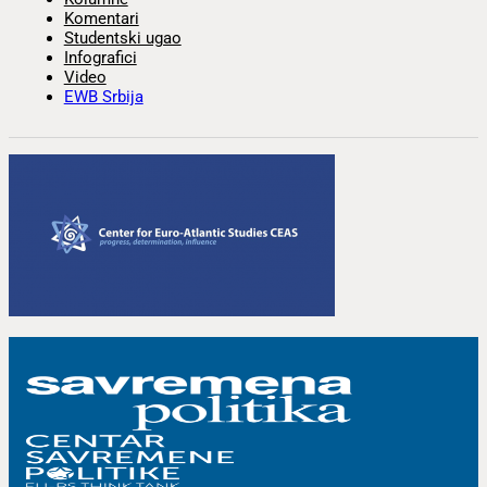
Komentari
Studentski ugao
Infografici
Video
EWB Srbija