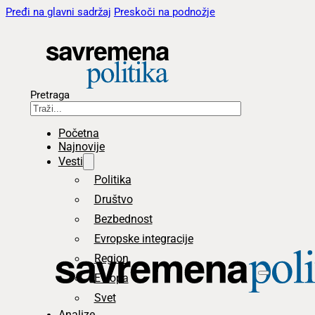
Pređi na glavni sadržaj
Preskoči na podnožje
Pretraga
Početna
Najnovije
Vesti
Politika
Društvo
Bezbednost
Evropske integracije
Region
Evropa
Svet
Analize