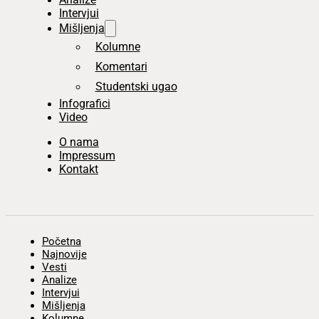
Intervjui
Mišljenja
Kolumne
Komentari
Studentski ugao
Infografici
Video
O nama
Impressum
Kontakt
Početna
Najnovije
Vesti
Analize
Intervjui
Mišljenja
Kolumne