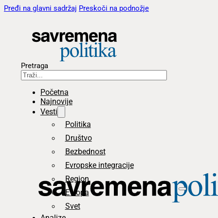
Pređi na glavni sadržaj
Preskoči na podnožje
Pretraga
Početna
Najnovije
Vesti
Politika
Društvo
Bezbednost
Evropske integracije
Region
Evropa
Svet
Analize