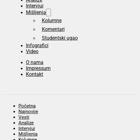
Intervjui
Mišljenja
Kolumne
Komentari
Studentski ugao
Infografici
Video
O nama
Impressum
Kontakt
Početna
Najnovije
Vesti
Analize
Intervjui
Mišljenja
Kolumne