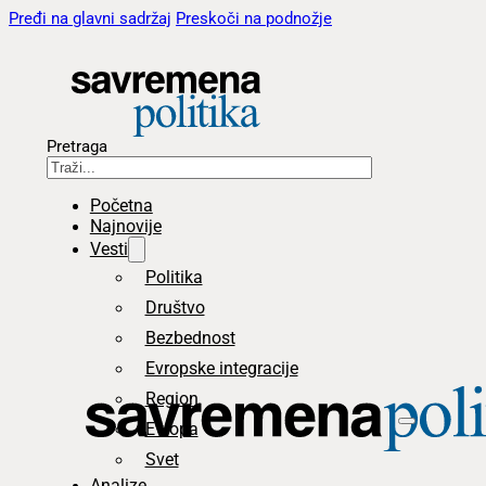
Pređi na glavni sadržaj
Preskoči na podnožje
Pretraga
Početna
Najnovije
Vesti
Politika
Društvo
Bezbednost
Evropske integracije
Region
Evropa
Svet
Analize