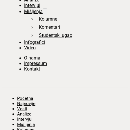
Intervjui
Mišljenja
Kolumne
Komentari
Studentski ugao
Infografici
Video
O nama
Impressum
Kontakt
Početna
Najnovije
Vesti
Analize
Intervjui
Mišljenja
Kolumne