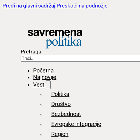
Pređi na glavni sadržaj
Preskoči na podnožje
Pretraga
Početna
Najnovije
Vesti
Politika
Društvo
Bezbednost
Evropske integracije
Region