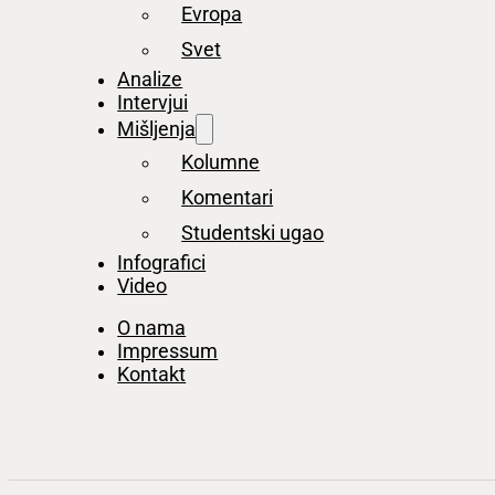
Evropa
Svet
Analize
Intervjui
Mišljenja
Kolumne
Komentari
Studentski ugao
Infografici
Video
O nama
Impressum
Kontakt