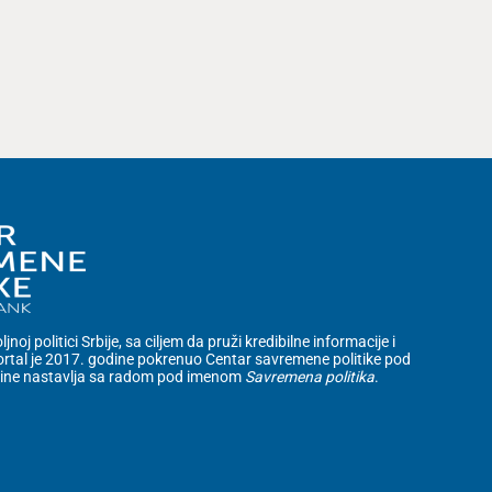
noj politici Srbije, sa ciljem da pruži kredibilne informacije i
rtal je 2017. godine pokrenuo Centar savremene politike pod
dine nastavlja sa radom pod imenom
Savremena politika
.