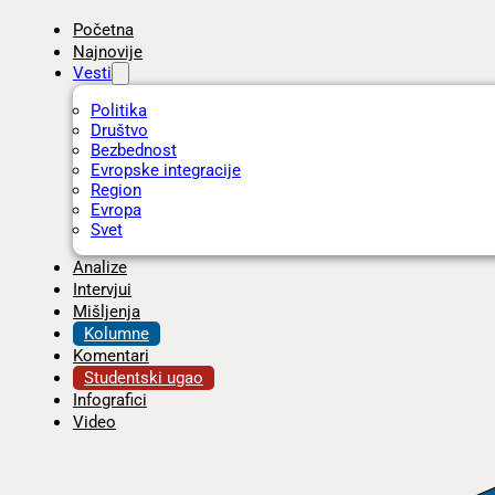
Početna
Najnovije
Vesti
Politika
Društvo
Bezbednost
Evropske integracije
Region
Evropa
Svet
Analize
Intervjui
Mišljenja
Kolumne
Komentari
Studentski ugao
Infografici
Video