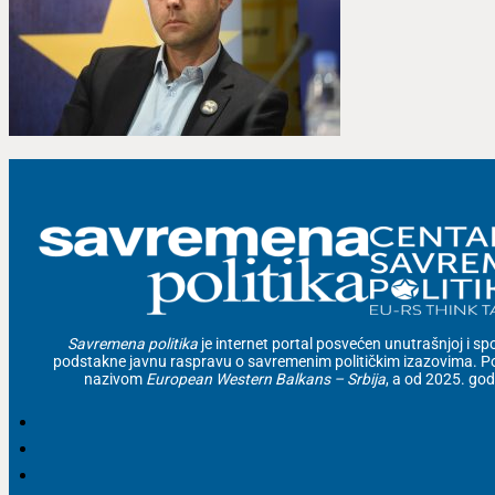
Savremena politika
je internet portal posvećen unutrašnjoj i spolj
podstakne javnu raspravu o savremenim političkim izazovima. Po
nazivom
European Western Balkans – Srbija
, a od 2025. go