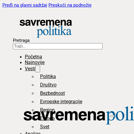
Pređi na glavni sadržaj
Preskoči na podnožje
Pretraga
Početna
Najnovije
Vesti
Politika
Društvo
Bezbednost
Evropske integracije
Region
Evropa
Svet
Analize