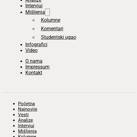
Intervjui
Mišljenja
Kolumne
Komentari
Studentski ugao
Infografici
Video
O nama
Impressum
Kontakt
Početna
Najnovije
Vesti
Analize
Intervjui
Mišljenja
Kolumne