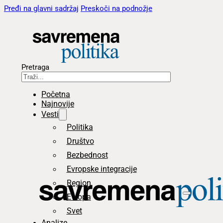
Pređi na glavni sadržaj
Preskoči na podnožje
Pretraga
Početna
Najnovije
Vesti
Politika
Društvo
Bezbednost
Evropske integracije
Region
Evropa
Svet
Analize