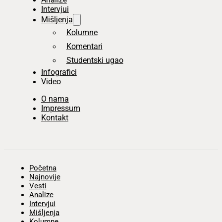
Intervjui
Mišljenja
Kolumne
Komentari
Studentski ugao
Infografici
Video
O nama
Impressum
Kontakt
Početna
Najnovije
Vesti
Analize
Intervjui
Mišljenja
Kolumne