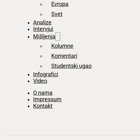
Evropa
Svet
Analize
Intervjui
Mišljenja
Kolumne
Komentari
Studentski ugao
Infografici
Video
O nama
Impressum
Kontakt