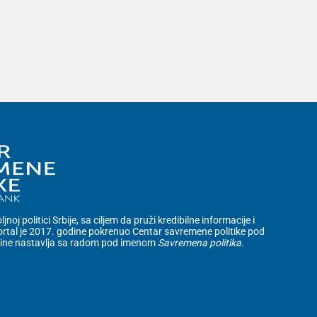
noj politici Srbije, sa ciljem da pruži kredibilne informacije i
rtal je 2017. godine pokrenuo Centar savremene politike pod
dine nastavlja sa radom pod imenom
Savremena politika
.