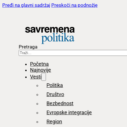
Pređi na glavni sadržaj
Preskoči na podnožje
Pretraga
Početna
Najnovije
Vesti
Politika
Društvo
Bezbednost
Evropske integracije
Region