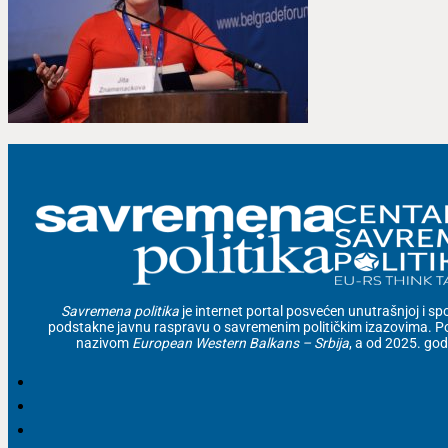
Savremena politika
je internet portal posvećen unutrašnjoj i spolj
podstakne javnu raspravu o savremenim političkim izazovima. Po
nazivom
European Western Balkans – Srbija
, a od 2025. go