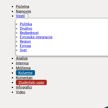
Početna
Najnovije
Vesti
Politika
Društvo
Bezbednost
Evropske integracije
Region
Evropa
Svet
Analize
Intervjui
Mišljenja
Kolumne
Komentari
Studentski ugao
Infografici
Video