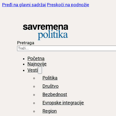
Pređi na glavni sadržaj
Preskoči na podnožje
Pretraga
Početna
Najnovije
Vesti
Politika
Društvo
Bezbednost
Evropske integracije
Region