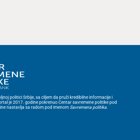
noj politici Srbije, sa ciljem da pruži kredibilne informacije i
rtal je 2017. godine pokrenuo Centar savremene politike pod
dine nastavlja sa radom pod imenom
Savremena politika
.