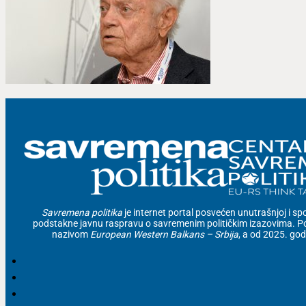
Savremena politika
je internet portal posvećen unutrašnjoj i spolj
podstakne javnu raspravu o savremenim političkim izazovima. Po
nazivom
European Western Balkans – Srbija
, a od 2025. go