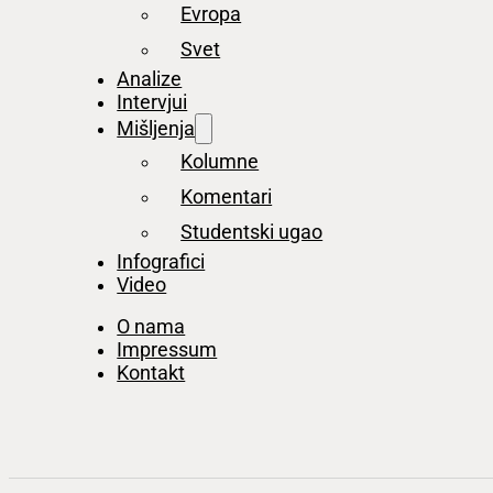
Evropa
Svet
Analize
Intervjui
Mišljenja
Kolumne
Komentari
Studentski ugao
Infografici
Video
O nama
Impressum
Kontakt