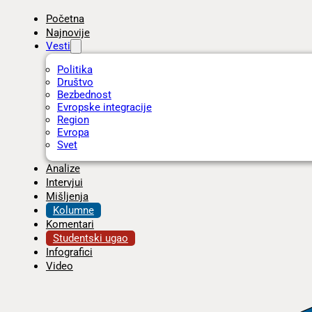
Početna
Najnovije
Vesti
Politika
Društvo
Bezbednost
Evropske integracije
Region
Evropa
Svet
Analize
Intervjui
Mišljenja
Kolumne
Komentari
Studentski ugao
Infografici
Video