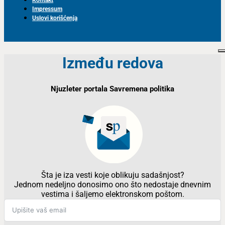
Impressum
Uslovi korišćenja
Između redova
Njuzleter portala Savremena politika
Šta je iza vesti koje oblikuju sadašnjost?
Jednom nedeljno donosimo ono što nedostaje dnevnim
vestima i šaljemo elektronskom poštom.