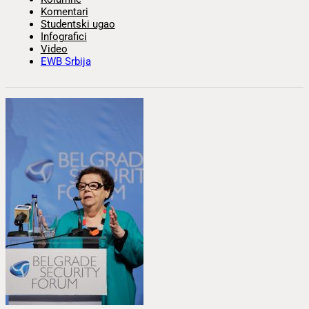
Komentari
Studentski ugao
Infografici
Video
EWB Srbija