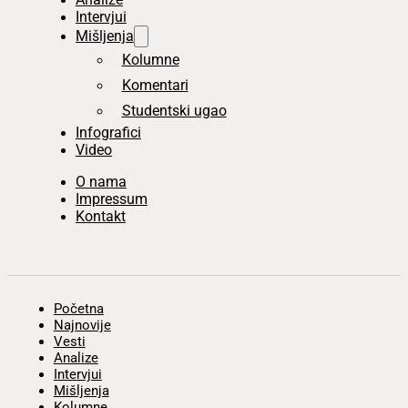
Intervjui
Mišljenja
Kolumne
Komentari
Studentski ugao
Infografici
Video
O nama
Impressum
Kontakt
Početna
Najnovije
Vesti
Analize
Intervjui
Mišljenja
Kolumne