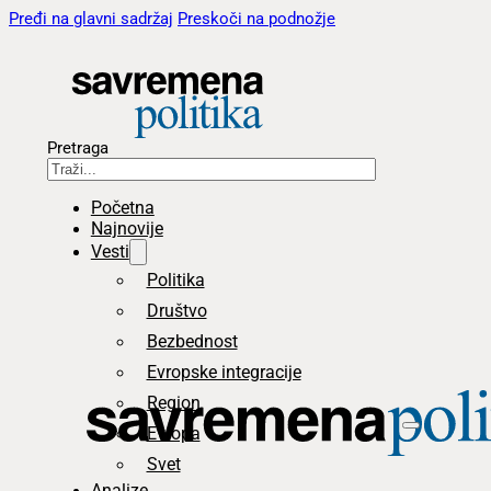
Pređi na glavni sadržaj
Preskoči na podnožje
Pretraga
Početna
Najnovije
Vesti
Politika
Društvo
Bezbednost
Evropske integracije
Region
Evropa
Svet
Analize