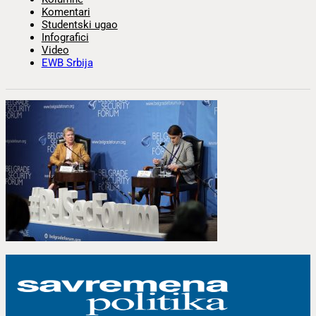
Komentari
Studentski ugao
Infografici
Video
EWB Srbija