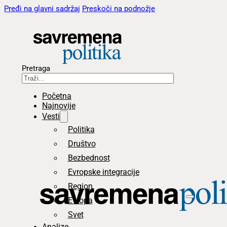
Pređi na glavni sadržaj
Preskoči na podnožje
Pretraga
Početna
Najnovije
Vesti
Politika
Društvo
Bezbednost
Evropske integracije
Region
Evropa
Svet
Analize