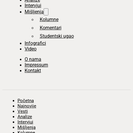
Intervjui
Mišljenja
Kolumne
Komentari
Studentski ugao
Infografici
Video
O nama
Impressum
Kontakt
Početna
Najnovije
Vesti
Analize
Intervjui
Mišljenja
Kolumne