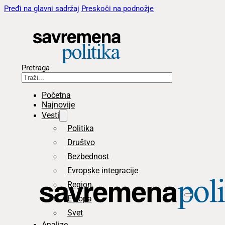
Pređi na glavni sadržaj
Preskoči na podnožje
Pretraga
Početna
Najnovije
Vesti
Politika
Društvo
Bezbednost
Evropske integracije
Region
Evropa
Svet
Analize