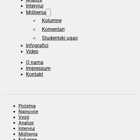
Intervjui
Mišljenja
Kolumne
Komentari
Studentski ugao
Infografici
Video
O nama
Impressum
Kontakt
Početna
Najnovije
Vesti
Analize
Intervjui
Mišljenja
Kolumne