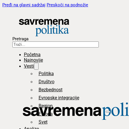
Pređi na glavni sadržaj
Preskoči na podnožje
Pretraga
Početna
Najnovije
Vesti
Politika
Društvo
Bezbednost
Evropske integracije
Region
Evropa
Svet
Analize