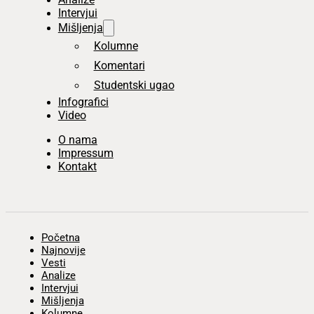
Intervjui
Mišljenja
Kolumne
Komentari
Studentski ugao
Infografici
Video
O nama
Impressum
Kontakt
Početna
Najnovije
Vesti
Analize
Intervjui
Mišljenja
Kolumne