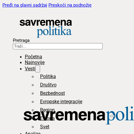
Pređi na glavni sadržaj
Preskoči na podnožje
Pretraga
Početna
Najnovije
Vesti
Politika
Društvo
Bezbednost
Evropske integracije
Region
Evropa
Svet
Analize