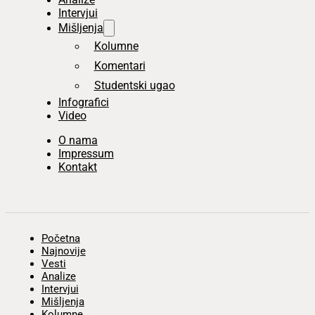
Intervjui
Mišljenja
Kolumne
Komentari
Studentski ugao
Infografici
Video
O nama
Impressum
Kontakt
Početna
Najnovije
Vesti
Analize
Intervjui
Mišljenja
Kolumne