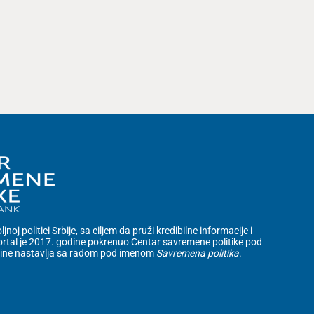
noj politici Srbije, sa ciljem da pruži kredibilne informacije i
rtal je 2017. godine pokrenuo Centar savremene politike pod
dine nastavlja sa radom pod imenom
Savremena politika
.