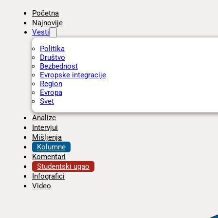
Početna
Najnovije
Vesti
Politika
Društvo
Bezbednost
Evropske integracije
Region
Evropa
Svet
Analize
Intervjui
Mišljenja
Kolumne
Komentari
Studentski ugao
Infografici
Video