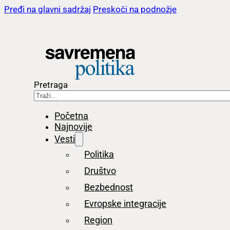
Pređi na glavni sadržaj
Preskoči na podnožje
Pretraga
Početna
Najnovije
Vesti
Politika
Društvo
Bezbednost
Evropske integracije
Region