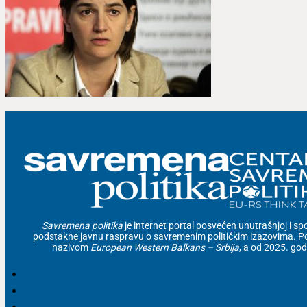
Savremena politika
je internet portal posvećen unutrašnjoj i spolj
podstakne javnu raspravu o savremenim političkim izazovima. Po
nazivom
European Western Balkans – Srbija
, a od 2025. go