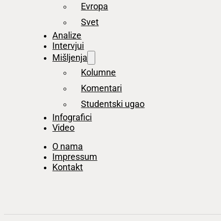
Evropa
Svet
Analize
Intervjui
Mišljenja
Kolumne
Komentari
Studentski ugao
Infografici
Video
O nama
Impressum
Kontakt