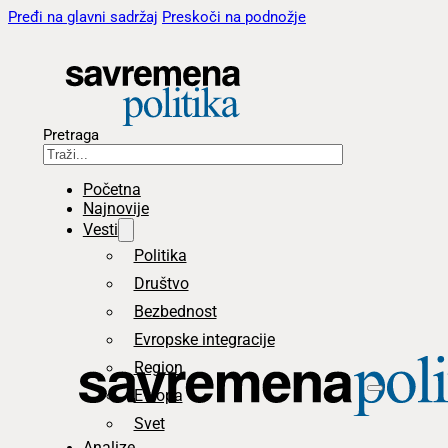
Pređi na glavni sadržaj
Preskoči na podnožje
Pretraga
Početna
Najnovije
Vesti
Politika
Društvo
Bezbednost
Evropske integracije
Region
Evropa
Svet
Analize