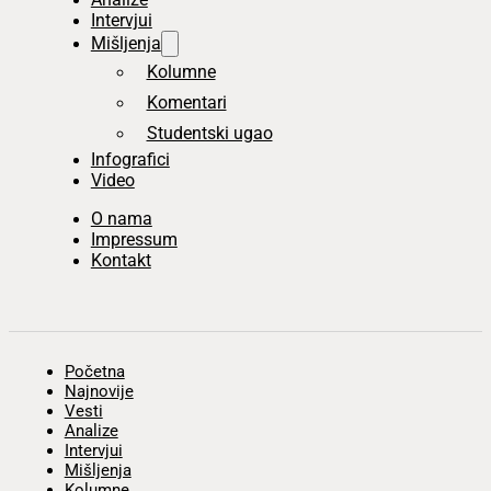
Intervjui
Mišljenja
Kolumne
Komentari
Studentski ugao
Infografici
Video
O nama
Impressum
Kontakt
Početna
Najnovije
Vesti
Analize
Intervjui
Mišljenja
Kolumne