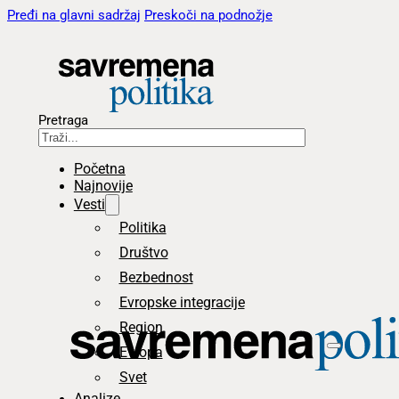
Pređi na glavni sadržaj
Preskoči na podnožje
Pretraga
Početna
Najnovije
Vesti
Politika
Društvo
Bezbednost
Evropske integracije
Region
Evropa
Svet
Analize