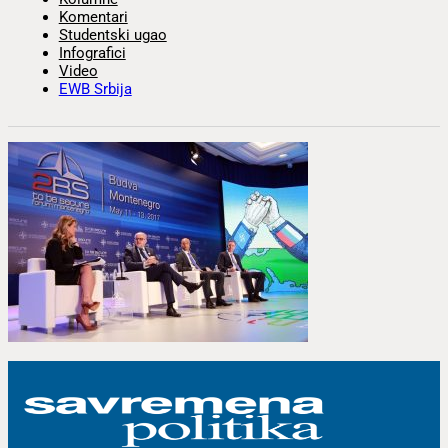
Komentari
Studentski ugao
Infografici
Video
EWB Srbija