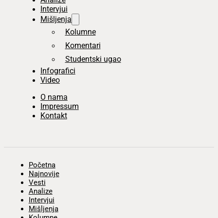
Intervjui
Mišljenja
Kolumne
Komentari
Studentski ugao
Infografici
Video
O nama
Impressum
Kontakt
Početna
Najnovije
Vesti
Analize
Intervjui
Mišljenja
Kolumne