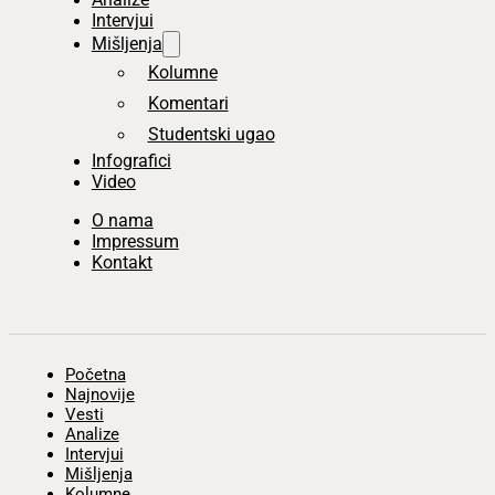
Intervjui
Mišljenja
Kolumne
Komentari
Studentski ugao
Infografici
Video
O nama
Impressum
Kontakt
Početna
Najnovije
Vesti
Analize
Intervjui
Mišljenja
Kolumne