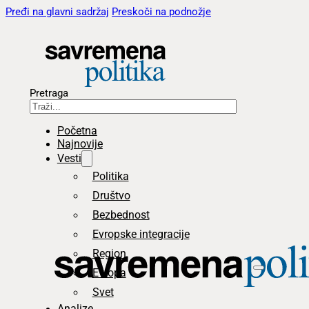
Pređi na glavni sadržaj
Preskoči na podnožje
Pretraga
Početna
Najnovije
Vesti
Politika
Društvo
Bezbednost
Evropske integracije
Region
Evropa
Svet
Analize