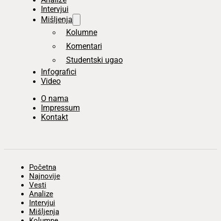
Intervjui
Mišljenja
Kolumne
Komentari
Studentski ugao
Infografici
Video
O nama
Impressum
Kontakt
Početna
Najnovije
Vesti
Analize
Intervjui
Mišljenja
Kolumne