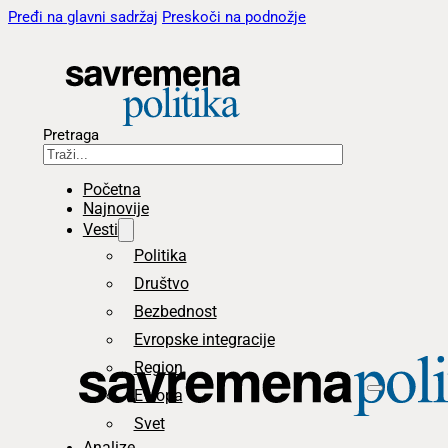
Pređi na glavni sadržaj
Preskoči na podnožje
Pretraga
Početna
Najnovije
Vesti
Politika
Društvo
Bezbednost
Evropske integracije
Region
Evropa
Svet
Analize