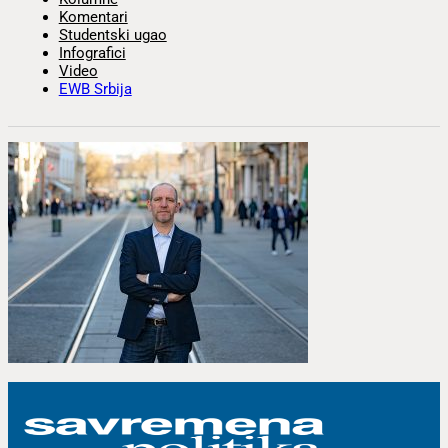
Komentari
Studentski ugao
Infografici
Video
EWB Srbija