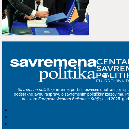
Savremena politika
je internet portal posvećen unutrašnjoj i spolj
podstakne javnu raspravu o savremenim političkim izazovima. Po
nazivom
European Western Balkans – Srbija
, a od 2025. go