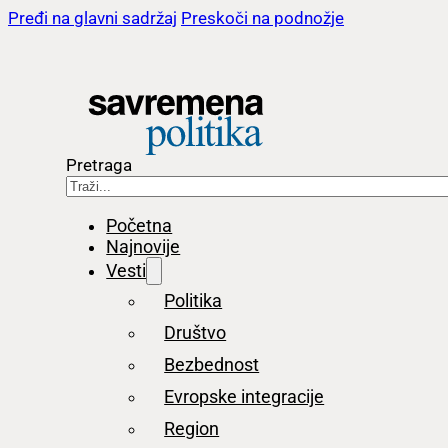
Pređi na glavni sadržaj
Preskoči na podnožje
Pretraga
Početna
Najnovije
Vesti
Politika
Društvo
Bezbednost
Evropske integracije
Region