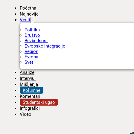
Početna
Najnovije
Vesti
Politika
Društvo
Bezbednost
Evropske integracije
Region
Evropa
Svet
Analize
Intervjui
Mišljenja
Kolumne
Komentari
Studentski ugao
Infografici
Video