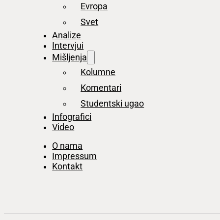
Evropa
Svet
Analize
Intervjui
Mišljenja
Kolumne
Komentari
Studentski ugao
Infografici
Video
O nama
Impressum
Kontakt