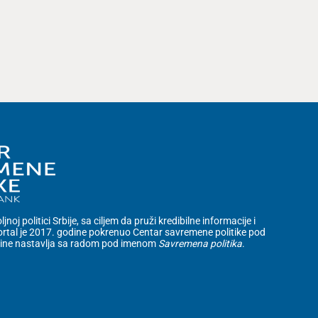
noj politici Srbije, sa ciljem da pruži kredibilne informacije i
rtal je 2017. godine pokrenuo Centar savremene politike pod
dine nastavlja sa radom pod imenom
Savremena politika
.