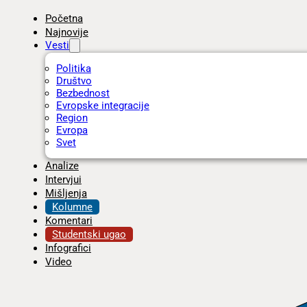
Početna
Najnovije
Vesti
Politika
Društvo
Bezbednost
Evropske integracije
Region
Evropa
Svet
Analize
Intervjui
Mišljenja
Kolumne
Komentari
Studentski ugao
Infografici
Video