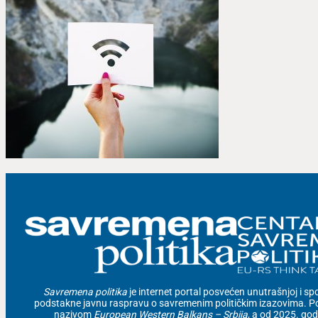
Savremena politika
je internet portal posvećen unutrašnjoj i spolj
podstakne javnu raspravu o savremenim političkim izazovima. Po
nazivom
European Western Balkans – Srbija
, a od 2025. go