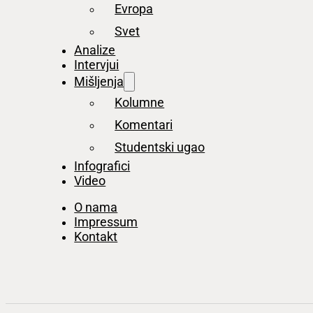
Evropa
Svet
Analize
Intervjui
Mišljenja
Kolumne
Komentari
Studentski ugao
Infografici
Video
O nama
Impressum
Kontakt