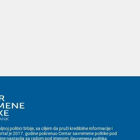
noj politici Srbije, sa ciljem da pruži kredibilne informacije i
rtal je 2017. godine pokrenuo Centar savremene politike pod
dine nastavlja sa radom pod imenom
Savremena politika
.