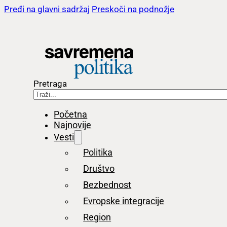
Pređi na glavni sadržaj
Preskoči na podnožje
Pretraga
Početna
Najnovije
Vesti
Politika
Društvo
Bezbednost
Evropske integracije
Region