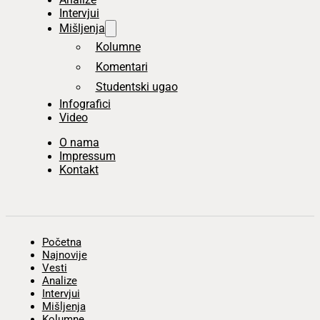
Intervjui
Mišljenja
Kolumne
Komentari
Studentski ugao
Infografici
Video
O nama
Impressum
Kontakt
Početna
Najnovije
Vesti
Analize
Intervjui
Mišljenja
Kolumne