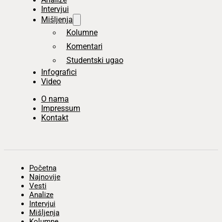
Intervjui
Mišljenja
Kolumne
Komentari
Studentski ugao
Infografici
Video
O nama
Impressum
Kontakt
Početna
Najnovije
Vesti
Analize
Intervjui
Mišljenja
Kolumne