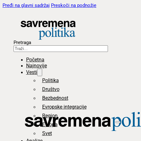
Pređi na glavni sadržaj
Preskoči na podnožje
Pretraga
Početna
Najnovije
Vesti
Politika
Društvo
Bezbednost
Evropske integracije
Region
Evropa
Svet
Analize