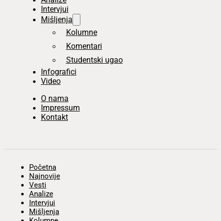
Intervjui
Mišljenja
Kolumne
Komentari
Studentski ugao
Infografici
Video
O nama
Impressum
Kontakt
Početna
Najnovije
Vesti
Analize
Intervjui
Mišljenja
Kolumne