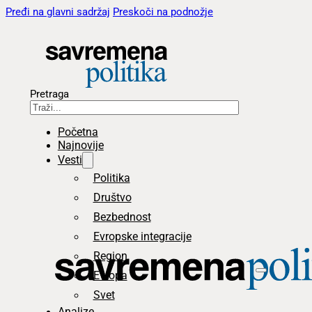
Pređi na glavni sadržaj
Preskoči na podnožje
Pretraga
Početna
Najnovije
Vesti
Politika
Društvo
Bezbednost
Evropske integracije
Region
Evropa
Svet
Analize