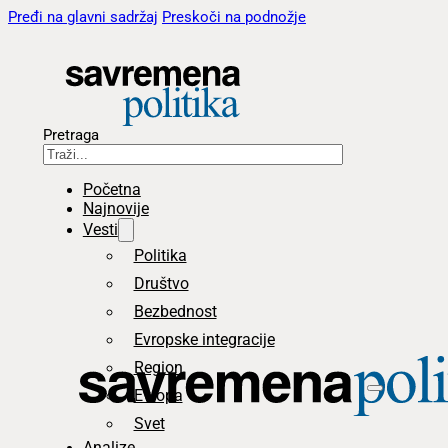
Pređi na glavni sadržaj
Preskoči na podnožje
Pretraga
Početna
Najnovije
Vesti
Politika
Društvo
Bezbednost
Evropske integracije
Region
Evropa
Svet
Analize