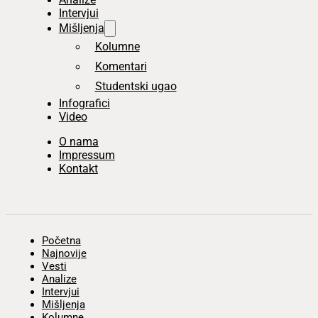
Intervjui
Mišljenja
Kolumne
Komentari
Studentski ugao
Infografici
Video
O nama
Impressum
Kontakt
Početna
Najnovije
Vesti
Analize
Intervjui
Mišljenja
Kolumne