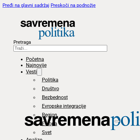
Pređi na glavni sadržaj
Preskoči na podnožje
Pretraga
Početna
Najnovije
Vesti
Politika
Društvo
Bezbednost
Evropske integracije
Region
Evropa
Svet
Analize