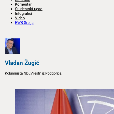
Komentari
Studentski ugao
Infografici
Video
EWB Srbija
Vladan Žugić
Kolumnista ND „Vijesti“ iz Podgorice.