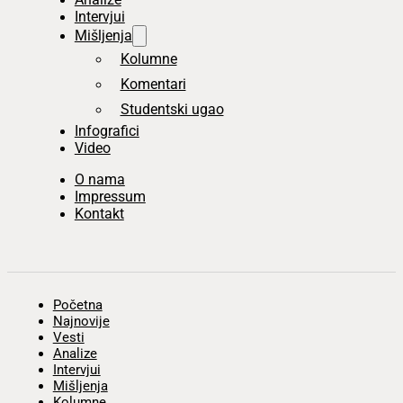
Intervjui
Mišljenja
Kolumne
Komentari
Studentski ugao
Infografici
Video
O nama
Impressum
Kontakt
Početna
Najnovije
Vesti
Analize
Intervjui
Mišljenja
Kolumne