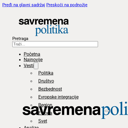
Pređi na glavni sadržaj
Preskoči na podnožje
Pretraga
Početna
Najnovije
Vesti
Politika
Društvo
Bezbednost
Evropske integracije
Region
Evropa
Svet
Analize