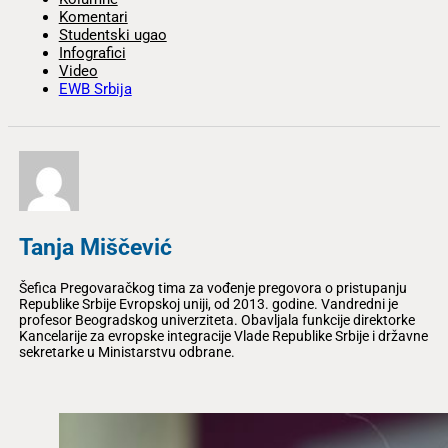
Komentari
Studentski ugao
Infografici
Video
EWB Srbija
Tanja Miščević
Šefica Pregovaračkog tima za vođenje pregovora o pristupanju
Republike Srbije Evropskoj uniji, od 2013. godine. Vandredni je
profesor Beogradskog univerziteta. Obavljala funkcije direktorke
Kancelarije za evropske integracije Vlade Republike Srbije i državne
sekretarke u Ministarstvu odbrane.