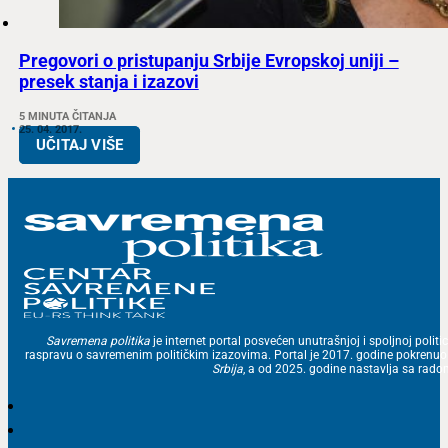
Pregovori o pristupanju Srbije Evropskoj uniji –
presek stanja i izazovi
5 MINUTA ČITANJA
25. 04. 2017.
UČITAJ VIŠE
Savremena politika
je internet portal posvećen unutrašnjoj i spoljnoj politic
raspravu o savremenim političkim izazovima. Portal je 2017. godine pokrenu
Srbija
, a od 2025. godine nastavlja sa ra