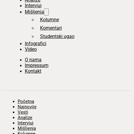
Intervjui
Mišljenja
Kolumne
Komentari
Studentski ugao
Infografici
Video
O nama
Impressum
Kontakt
Početna
Najnovije
Vesti
Analize
Intervjui
Mišljenja
Kolumne