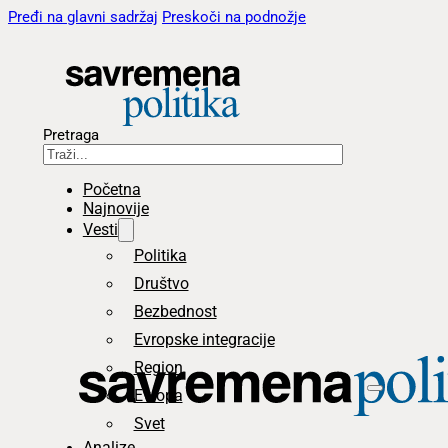
Pređi na glavni sadržaj
Preskoči na podnožje
Pretraga
Početna
Najnovije
Vesti
Politika
Društvo
Bezbednost
Evropske integracije
Region
Evropa
Svet
Analize