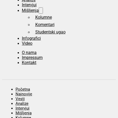
Intervjui
Mišljenja
Kolumne
Komentari
Studentski ugao
Infografici
Video
O nama
Impressum
Kontakt
Početna
Najnovije
Vesti
Analize
Intervjui
Mišljenja
Kolumne