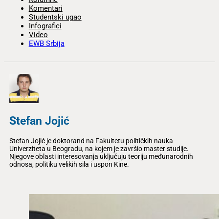
Komentari
Studentski ugao
Infografici
Video
EWB Srbija
Stefan Jojić
Stefan Jojić je doktorand na Fakultetu političkih nauka
Univerziteta u Beogradu, na kojem je završio master studije.
Njegove oblasti interesovanja uključuju teoriju međunarodnih
odnosa, politiku velikih sila i uspon Kine.