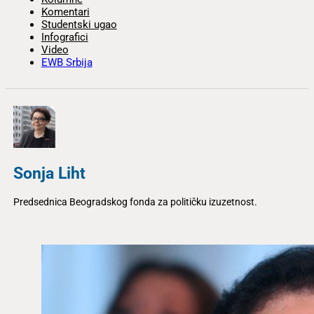
Komentari
Studentski ugao
Infografici
Video
EWB Srbija
Sonja Liht
Predsednica Beogradskog fonda za političku izuzetnost.