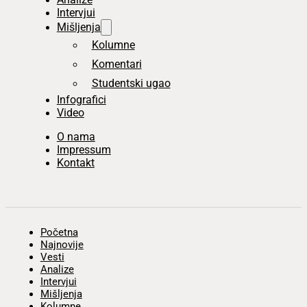
Intervjui
Mišljenja
Kolumne
Komentari
Studentski ugao
Infografici
Video
O nama
Impressum
Kontakt
Početna
Najnovije
Vesti
Analize
Intervjui
Mišljenja
Kolumne