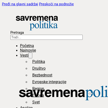
Pređi na glavni sadržaj
Preskoči na podnožje
Pretraga
Početna
Najnovije
Vesti
Politika
Društvo
Bezbednost
Evropske integracije
Region
Evropa
Svet
Analize