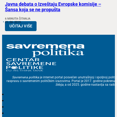
Javna debata o Izveštaju Evropske komisije –
Šansa koja se ne propušta
6 MINUTA ČITANJA
21. 06. 2019.
UČITAJ VIŠE
Savremena politika
je internet portal posvećen unutrašnjoj i spoljnoj politic
raspravu o savremenim političkim izazovima. Portal je 2017. godine pokrenu
Srbija
, a od 2025. godine nastavlja sa ra