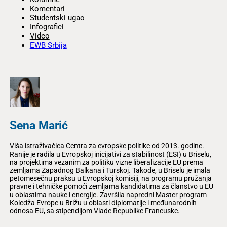
Komentari
Studentski ugao
Infografici
Video
EWB Srbija
Sena Marić
Viša istraživačica Centra za evropske politike od 2013. godine.
Ranije je radila u Evropskoj inicijativi za stabilinost (ESI) u Briselu,
na projektima vezanim za politiku vizne liberalizacije EU prema
zemljama Zapadnog Balkana i Turskoj. Takođe, u Briselu je imala
petomesečnu praksu u Evropskoj komisiji, na programu pružanja
pravne i tehničke pomoći zemljama kandidatima za članstvo u EU
u oblastima nauke i energije. Završila napredni Master program
Koledža Evrope u Brižu u oblasti diplomatije i međunarodnih
odnosa EU, sa stipendijom Vlade Republike Francuske.