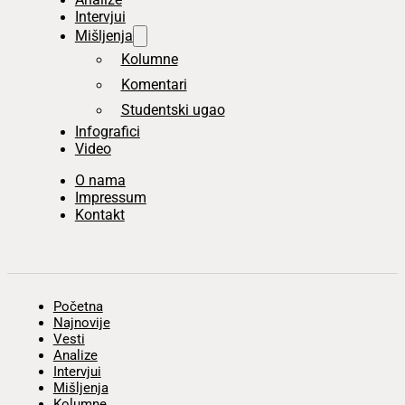
Intervjui
Mišljenja
Kolumne
Komentari
Studentski ugao
Infografici
Video
O nama
Impressum
Kontakt
Početna
Najnovije
Vesti
Analize
Intervjui
Mišljenja
Kolumne