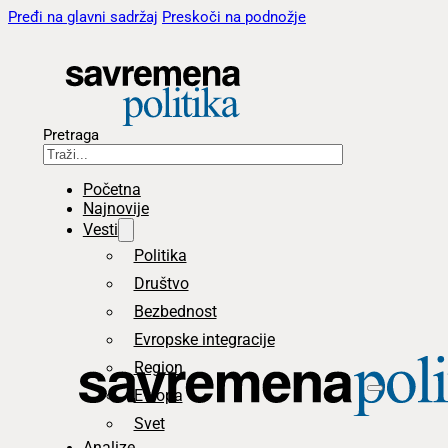
Pređi na glavni sadržaj
Preskoči na podnožje
Pretraga
Početna
Najnovije
Vesti
Politika
Društvo
Bezbednost
Evropske integracije
Region
Evropa
Svet
Analize