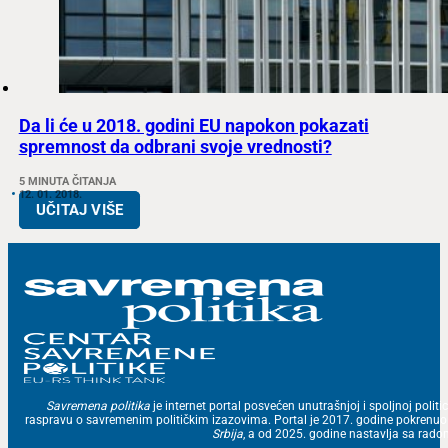
Da li će u 2018. godini EU napokon pokazati
spremnost da odbrani svoje vrednosti?
5 MINUTA ČITANJA
12. 01. 2018.
UČITAJ VIŠE
Savremena politika
je internet portal posvećen unutrašnjoj i spoljnoj politic
raspravu o savremenim političkim izazovima. Portal je 2017. godine pokrenu
Srbija
, a od 2025. godine nastavlja sa ra