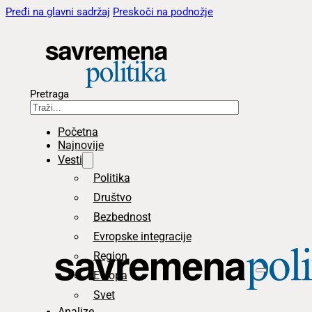
Pređi na glavni sadržaj
Preskoči na podnožje
Pretraga
Početna
Najnovije
Vesti
Politika
Društvo
Bezbednost
Evropske integracije
Region
Evropa
Svet
Analize