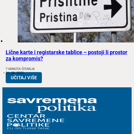
Lične karte i registarske tablice – postoji li prostor
za kompromis?
7 MINUTA ČITANJA
26. 08. 2022.
UČITAJ VIŠE