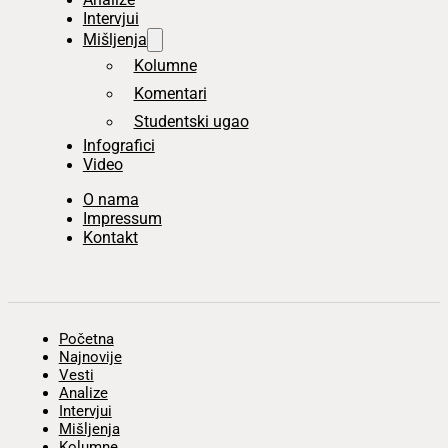
Intervjui
Mišljenja
Kolumne
Komentari
Studentski ugao
Infografici
Video
O nama
Impressum
Kontakt
Početna
Najnovije
Vesti
Analize
Intervjui
Mišljenja
Kolumne