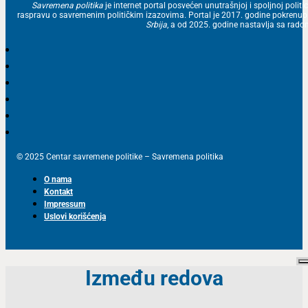
Savremena politika
je internet portal posvećen unutrašnjoj i spoljnoj politic
raspravu o savremenim političkim izazovima. Portal je 2017. godine pokrenu
Srbija
, a od 2025. godine nastavlja sa ra
© 2025 Centar savremene politike – Savremena politika
O nama
Kontakt
Impressum
Uslovi korišćenja
Između redova