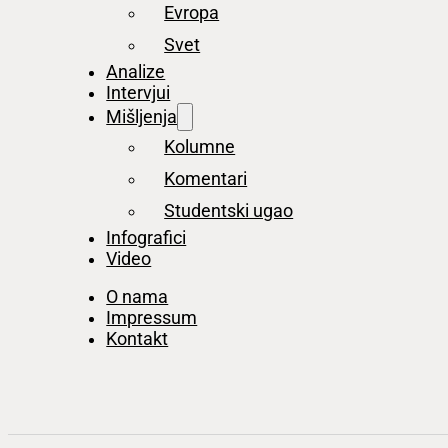
Evropa
Svet
Analize
Intervjui
Mišljenja
Kolumne
Komentari
Studentski ugao
Infografici
Video
O nama
Impressum
Kontakt