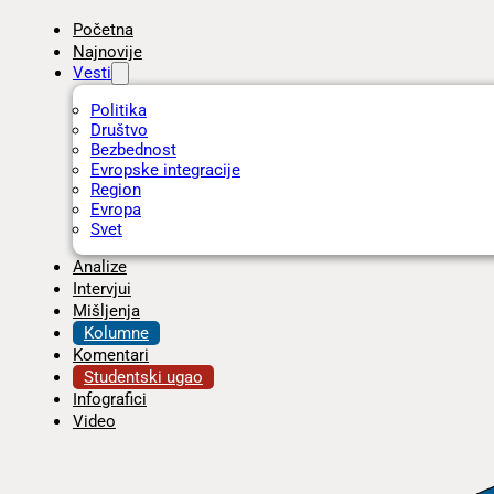
Početna
Najnovije
Vesti
Politika
Društvo
Bezbednost
Evropske integracije
Region
Evropa
Svet
Analize
Intervjui
Mišljenja
Kolumne
Komentari
Studentski ugao
Infografici
Video