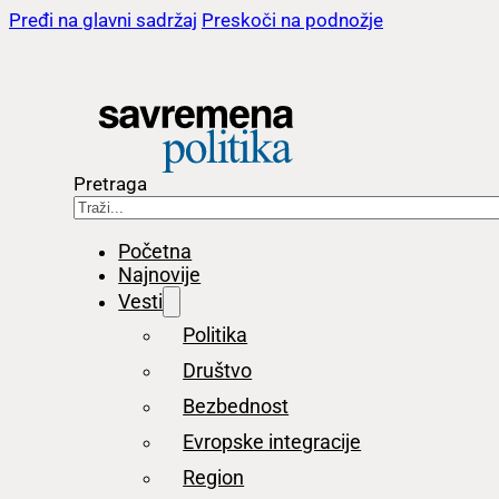
Pređi na glavni sadržaj
Preskoči na podnožje
Pretraga
Početna
Najnovije
Vesti
Politika
Društvo
Bezbednost
Evropske integracije
Region