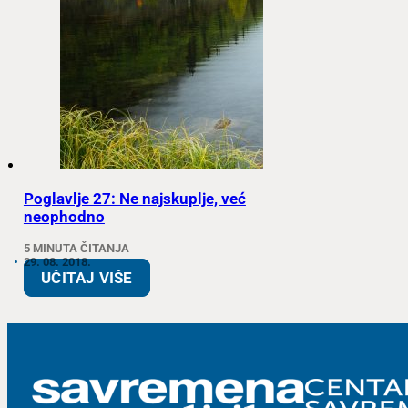
Poglavlje 27: Ne najskuplje, već
neophodno
5 MINUTA ČITANJA
29. 08. 2018.
UČITAJ VIŠE