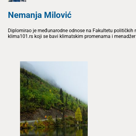
Nemanja Milović
Diplomirao je međunarodne odnose na Fakultetu političkih n
klima101.rs koji se bavi klimatskim promenama i menadžer na 