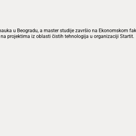
auka u Beogradu, a master studije završio na Ekonomskom fakult
projektima iz oblasti čistih tehnologija u organizaciji Startit.