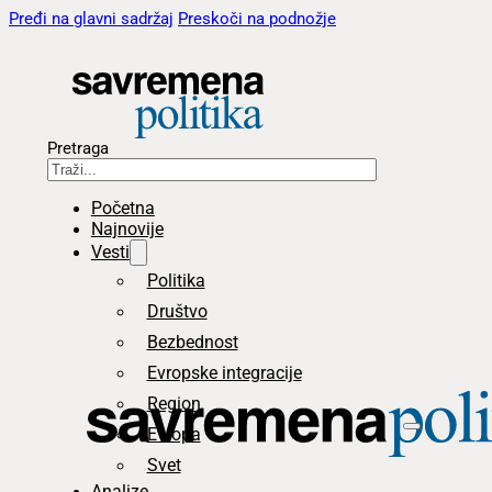
Pređi na glavni sadržaj
Preskoči na podnožje
Pretraga
Početna
Najnovije
Vesti
Politika
Društvo
Bezbednost
Evropske integracije
Region
Evropa
Svet
Analize