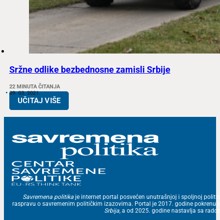
Sržne odlike bezbednosne zamisli Srbije
22 MINUTA ČITANJA
09. 03. 2021.
UČITAJ VIŠE
Savremena politika
je internet portal posvećen unutrašnjoj i spoljnoj politic
raspravu o savremenim političkim izazovima. Portal je 2017. godine pokrenu
Srbija
, a od 2025. godine nastavlja sa ra