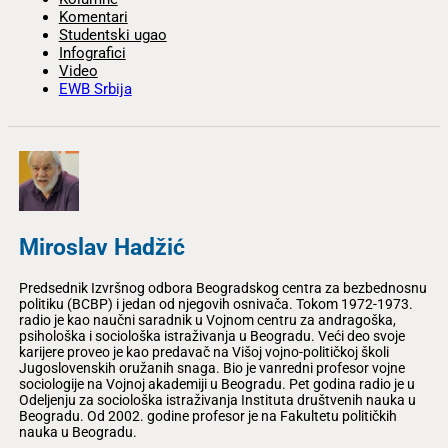
Komentari
Studentski ugao
Infografici
Video
EWB Srbija
Miroslav Hadžić
Predsednik Izvršnog odbora Beogradskog centra za bezbednosnu
politiku (BCBP) i jedan od njegovih osnivača. Tokom 1972-1973.
radio je kao naučni saradnik u Vojnom centru za andragoška,
psihološka i sociološka istraživanja u Beogradu. Veći deo svoje
karijere proveo je kao predavač na Višoj vojno-političkoj školi
Jugoslovenskih oružanih snaga. Bio je vanredni profesor vojne
sociologije na Vojnoj akademiji u Beogradu. Pet godina radio je u
Odeljenju za sociološka istraživanja Instituta društvenih nauka u
Beogradu. Od 2002. godine profesor je na Fakultetu političkih
nauka u Beogradu.