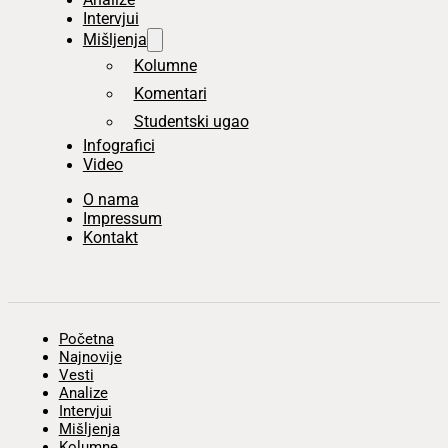
Intervjui
Mišljenja
Kolumne
Komentari
Studentski ugao
Infografici
Video
O nama
Impressum
Kontakt
Početna
Najnovije
Vesti
Analize
Intervjui
Mišljenja
Kolumne