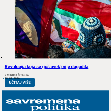
Revolucija koja se (još uvek) nije dogodila
7 MINUTA ČITANJA
20. 01. 2026.
UČITAJ VIŠE