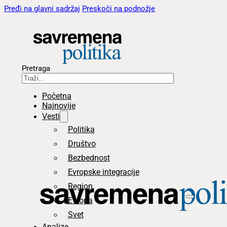
Pređi na glavni sadržaj
Preskoči na podnožje
Pretraga
Početna
Najnovije
Vesti
Politika
Društvo
Bezbednost
Evropske integracije
Region
Evropa
Svet
Analize