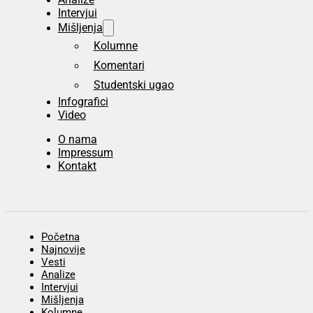
Intervjui
Mišljenja
Kolumne
Komentari
Studentski ugao
Infografici
Video
O nama
Impressum
Kontakt
Početna
Najnovije
Vesti
Analize
Intervjui
Mišljenja
Kolumne