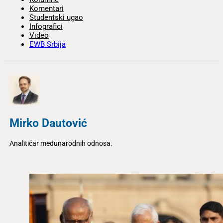
Komentari
Studentski ugao
Infografici
Video
EWB Srbija
Mirko Dautović
Analitičar međunarodnih odnosa.