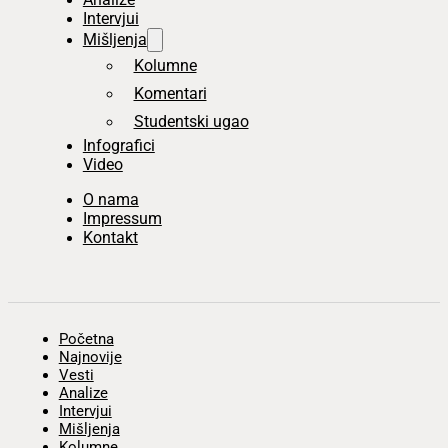
Intervjui
Mišljenja
Kolumne
Komentari
Studentski ugao
Infografici
Video
O nama
Impressum
Kontakt
Početna
Najnovije
Vesti
Analize
Intervjui
Mišljenja
Kolumne