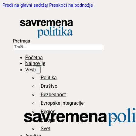
Pređi na glavni sadržaj
Preskoči na podnožje
Pretraga
Početna
Najnovije
Vesti
Politika
Društvo
Bezbednost
Evropske integracije
Region
Evropa
Svet
Analize