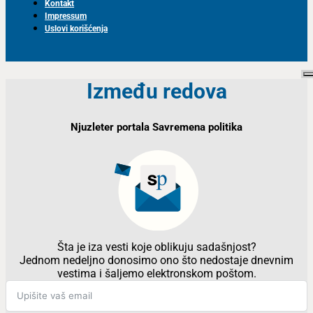
Kontakt
Impressum
Uslovi korišćenja
Između redova
Njuzleter portala Savremena politika
Šta je iza vesti koje oblikuju sadašnjost?
Jednom nedeljno donosimo ono što nedostaje dnevnim
vestima i šaljemo elektronskom poštom.