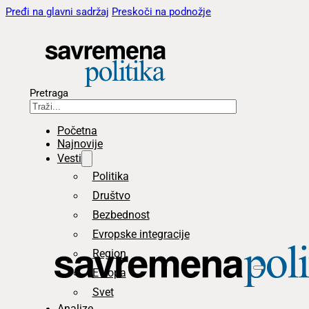
Pređi na glavni sadržaj
Preskoči na podnožje
Pretraga
Početna
Najnovije
Vesti
Politika
Društvo
Bezbednost
Evropske integracije
Region
Evropa
Svet
Analize