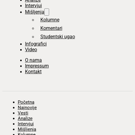
Intervjui
Mišljenja
Kolumne
Komentari
Studentski ugao
Infografici
Video
O nama
Impressum
Kontakt
Početna
Najnovije
Vesti
Analize
Intervjui
Mišljenja
Kolumne