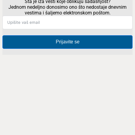
Šta je iza vesti koje oblikuju sadašnjost?
Jednom nedeljno donosimo ono što nedostaje dnevnim
vestima i šaljemo elektronskom poštom.
Prijavite se