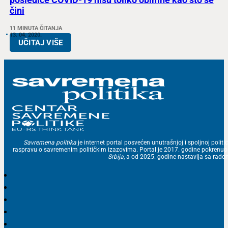
čini
11 MINUTA ČITANJA
13. 04. 2020.
UČITAJ VIŠE
Savremena politika
je internet portal posvećen unutrašnjoj i spoljnoj politic
raspravu o savremenim političkim izazovima. Portal je 2017. godine pokrenu
Srbija
, a od 2025. godine nastavlja sa ra