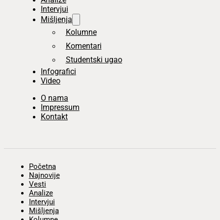
Intervjui
Mišljenja
Kolumne
Komentari
Studentski ugao
Infografici
Video
O nama
Impressum
Kontakt
Početna
Najnovije
Vesti
Analize
Intervjui
Mišljenja
Kolumne