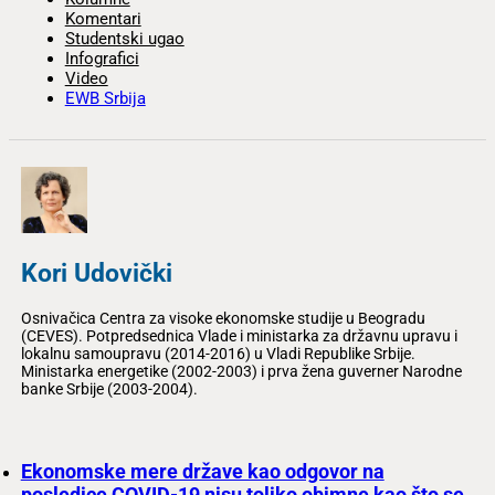
Komentari
Studentski ugao
Infografici
Video
EWB Srbija
Kori Udovički
Osnivačica Centra za visoke ekonomske studije u Beogradu
(CEVES). Potpredsednica Vlade i ministarka za državnu upravu i
lokalnu samoupravu (2014-2016) u Vladi Republike Srbije.
Ministarka energetike (2002-2003) i prva žena guverner Narodne
banke Srbije (2003-2004).
Ekonomske mere države kao odgovor na
posledice COVID-19 nisu toliko obimne kao što se