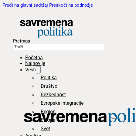
Pređi na glavni sadržaj
Preskoči na podnožje
Pretraga
Početna
Najnovije
Vesti
Politika
Društvo
Bezbednost
Evropske integracije
Region
Evropa
Svet
Analize