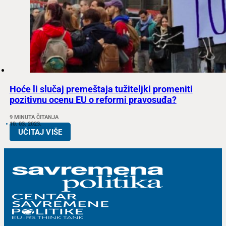
Hoće li slučaj premeštaja tužiteljki promeniti
pozitivnu ocenu EU o reformi pravosuđa?
9 MINUTA ČITANJA
10. 03. 2023.
UČITAJ VIŠE