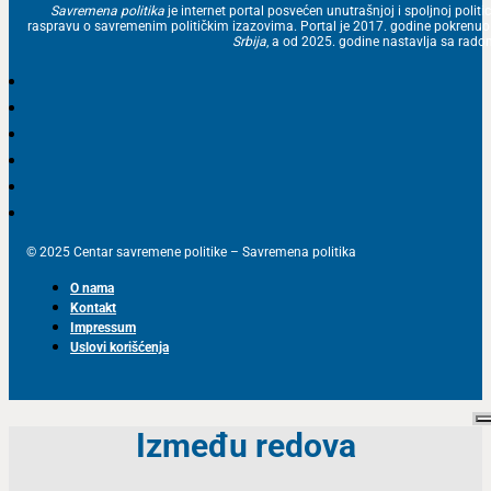
Savremena politika
je internet portal posvećen unutrašnjoj i spoljnoj politic
raspravu o savremenim političkim izazovima. Portal je 2017. godine pokrenu
Srbija
, a od 2025. godine nastavlja sa ra
© 2025 Centar savremene politike – Savremena politika
O nama
Kontakt
Impressum
Uslovi korišćenja
Između redova