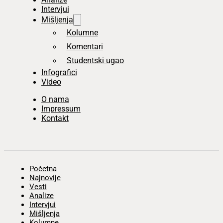
Intervjui
Mišljenja
Kolumne
Komentari
Studentski ugao
Infografici
Video
O nama
Impressum
Kontakt
Početna
Najnovije
Vesti
Analize
Intervjui
Mišljenja
Kolumne