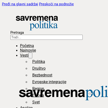
Pređi na glavni sadržaj
Preskoči na podnožje
Pretraga
Početna
Najnovije
Vesti
Politika
Društvo
Bezbednost
Evropske integracije
Region
Evropa
Svet
Analize