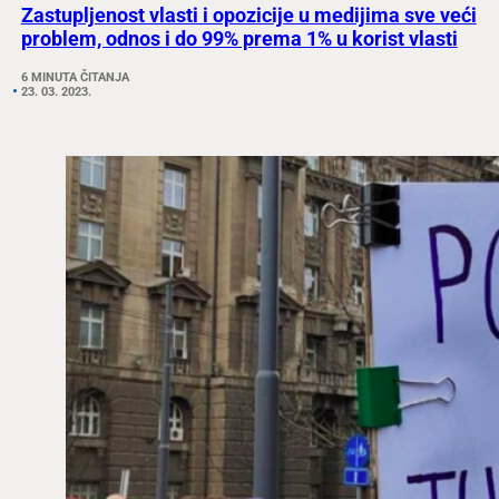
Zastupljenost vlasti i opozicije u medijima sve veći
problem, odnos i do 99% prema 1% u korist vlasti
6 MINUTA ČITANJA
23. 03. 2023.