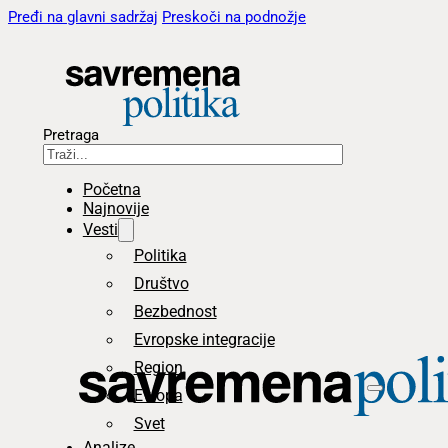
Pređi na glavni sadržaj
Preskoči na podnožje
Pretraga
Početna
Najnovije
Vesti
Politika
Društvo
Bezbednost
Evropske integracije
Region
Evropa
Svet
Analize