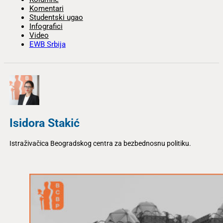
Komentari
Studentski ugao
Infografici
Video
EWB Srbija
Isidora Stakić
Istraživačica Beogradskog centra za bezbednosnu politiku.