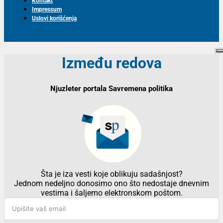
Kontakt
Impressum
Uslovi korišćenja
Između redova
Njuzleter portala Savremena politika
Šta je iza vesti koje oblikuju sadašnjost?
Jednom nedeljno donosimo ono što nedostaje dnevnim
vestima i šaljemo elektronskom poštom.