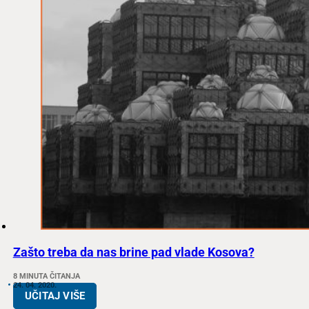
Zašto treba da nas brine pad vlade Kosova?
8 MINUTA ČITANJA
24. 04. 2020.
UČITAJ VIŠE