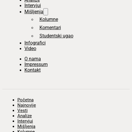
Intervjui
Mišljenja
Kolumne
Komentari
Studentski ugao
Infografici
Video
O nama
Impressum
Kontakt
Početna
Najnovije
Vesti
Analize
Intervjui
Mišljenja
Kolumne