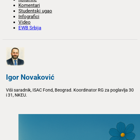
Komentari
Studentski ugao
Infografici
Video
EWB Srbija
Igor Novaković
Viši saradnik, ISAC Fond, Beograd. Koordinator RG za poglavlja 30
i 31, NKEU.