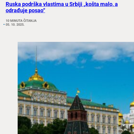
Ruska podrška vlastima u Srbiji „košta malo, a
odrađuje posao“
10 MINUTA ČITANJA
05. 10. 2025.