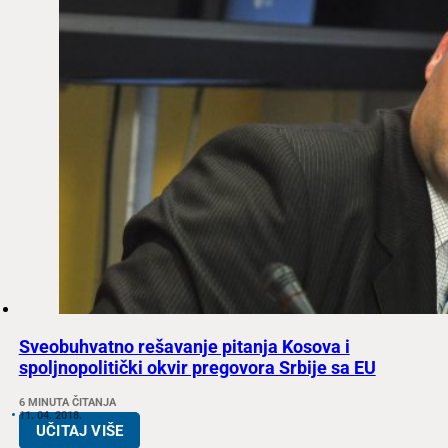
Sveobuhvatno rešavanje pitanja Kosova i
spoljnopolitički okvir pregovora Srbije sa EU
6 MINUTA ČITANJA
11. 04. 2018.
UČITAJ VIŠE