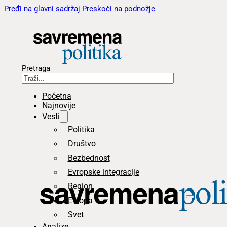
Pređi na glavni sadržaj
Preskoči na podnožje
Pretraga
Početna
Najnovije
Vesti
Politika
Društvo
Bezbednost
Evropske integracije
Region
Evropa
Svet
Analize