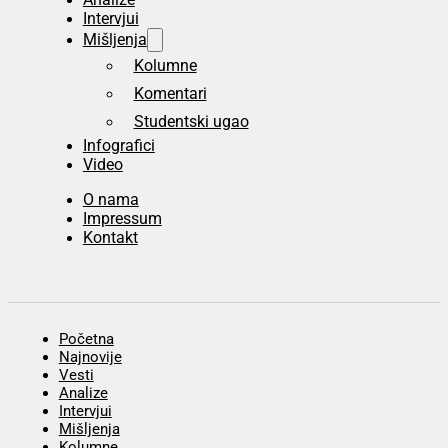
Intervjui
Mišljenja
Kolumne
Komentari
Studentski ugao
Infografici
Video
O nama
Impressum
Kontakt
Početna
Najnovije
Vesti
Analize
Intervjui
Mišljenja
Kolumne