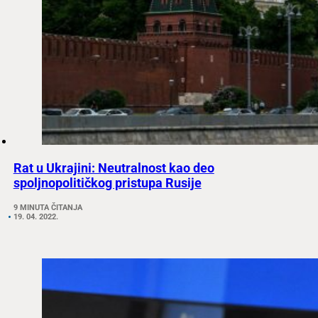
Rat u Ukrajini: Neutralnost kao deo
spoljnopolitičkog pristupa Rusije
9 MINUTA ČITANJA
19. 04. 2022.