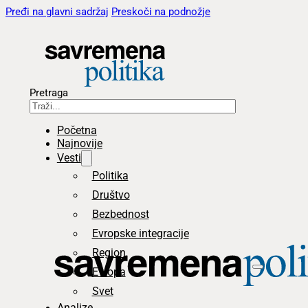
Pređi na glavni sadržaj
Preskoči na podnožje
Pretraga
Početna
Najnovije
Vesti
Politika
Društvo
Bezbednost
Evropske integracije
Region
Evropa
Svet
Analize