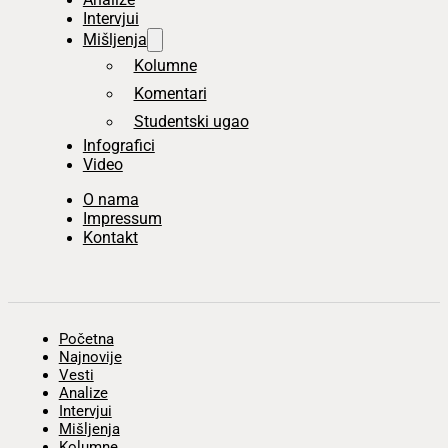
Intervjui
Mišljenja
Kolumne
Komentari
Studentski ugao
Infografici
Video
O nama
Impressum
Kontakt
Početna
Najnovije
Vesti
Analize
Intervjui
Mišljenja
Kolumne