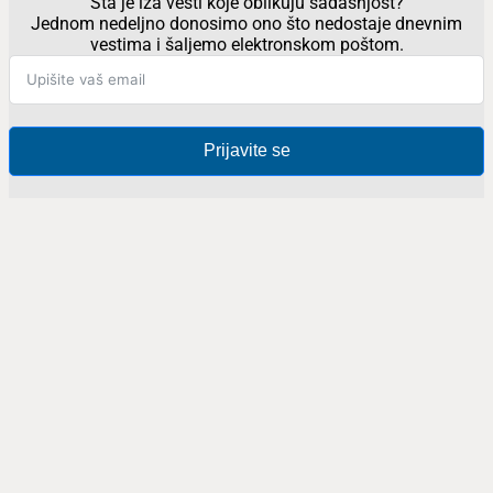
Šta je iza vesti koje oblikuju sadašnjost?
Jednom nedeljno donosimo ono što nedostaje dnevnim
vestima i šaljemo elektronskom poštom.
Prijavite se