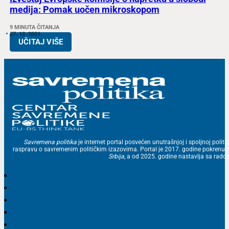
medija: Pomak uočen mikroskopom
9 MINUTA ČITANJA
27. 12. 2021.
UČITAJ VIŠE
Savremena politika
je internet portal posvećen unutrašnjoj i spoljnoj politic
raspravu o savremenim političkim izazovima. Portal je 2017. godine pokrenu
Srbija
, a od 2025. godine nastavlja sa ra