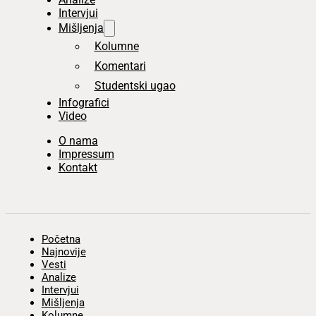
Intervjui
Mišljenja
Kolumne
Komentari
Studentski ugao
Infografici
Video
O nama
Impressum
Kontakt
Početna
Najnovije
Vesti
Analize
Intervjui
Mišljenja
Kolumne