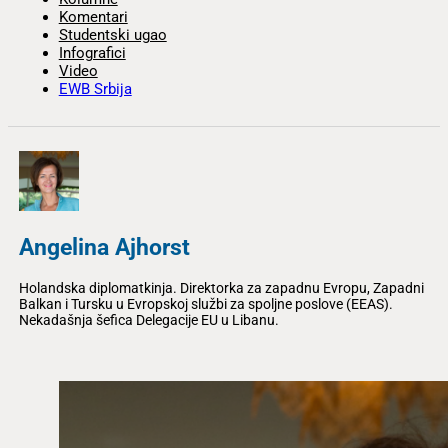
Komentari
Studentski ugao
Infografici
Video
EWB Srbija
Angelina Ajhorst
Holandska diplomatkinja. Direktorka za zapadnu Evropu, Zapadni
Balkan i Tursku u Evropskoj službi za spoljne poslove (EEAS).
Nekadašnja šefica Delegacije EU u Libanu.