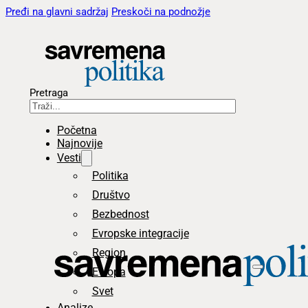
Pređi na glavni sadržaj
Preskoči na podnožje
Pretraga
Početna
Najnovije
Vesti
Politika
Društvo
Bezbednost
Evropske integracije
Region
Evropa
Svet
Analize