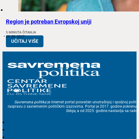
Region je potreban Evropskoj uniji
5 MINUTA ČITANJA
20. 06. 2017.
UČITAJ VIŠE
Savremena politika
je internet portal posvećen unutrašnjoj i spoljnoj politic
raspravu o savremenim političkim izazovima. Portal je 2017. godine pokrenu
Srbija
, a od 2025. godine nastavlja sa ra