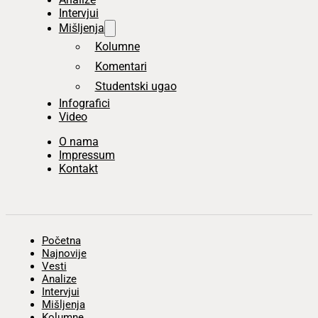
Intervjui
Mišljenja
Kolumne
Komentari
Studentski ugao
Infografici
Video
O nama
Impressum
Kontakt
Početna
Najnovije
Vesti
Analize
Intervjui
Mišljenja
Kolumne