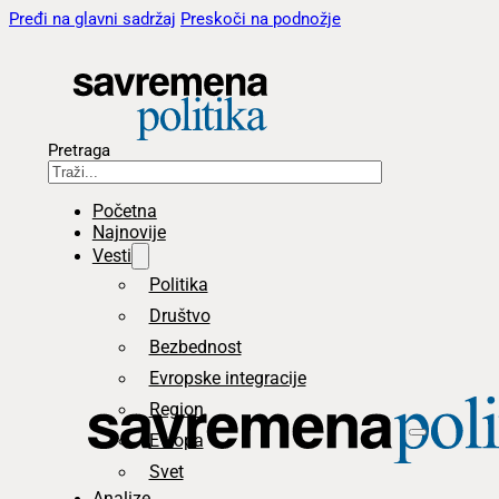
Pređi na glavni sadržaj
Preskoči na podnožje
Pretraga
Početna
Najnovije
Vesti
Politika
Društvo
Bezbednost
Evropske integracije
Region
Evropa
Svet
Analize