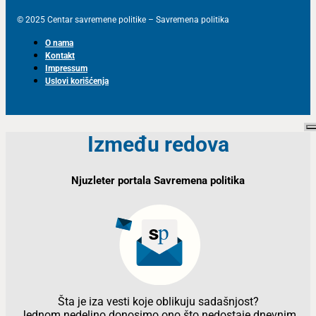
© 2025 Centar savremene politike – Savremena politika
O nama
Kontakt
Impressum
Uslovi korišćenja
Između redova
Njuzleter portala Savremena politika
Šta je iza vesti koje oblikuju sadašnjost?
Jednom nedeljno donosimo ono što nedostaje dnevnim