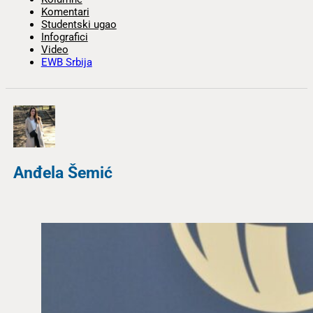
Komentari
Studentski ugao
Infografici
Video
EWB Srbija
Anđela Šemić