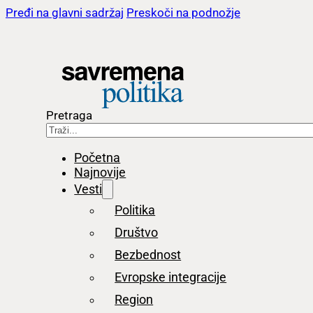
Pređi na glavni sadržaj
Preskoči na podnožje
Pretraga
Početna
Najnovije
Vesti
Politika
Društvo
Bezbednost
Evropske integracije
Region