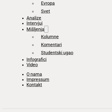
Evropa
Svet
Analize
Intervjui
Mišljenja
Kolumne
Komentari
Studentski ugao
Infografici
Video
O nama
Impressum
Kontakt