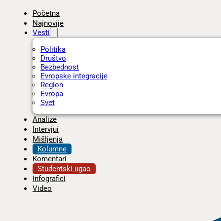
Početna
Najnovije
Vesti
Politika
Društvo
Bezbednost
Evropske integracije
Region
Evropa
Svet
Analize
Intervjui
Mišljenja
Kolumne
Komentari
Studentski ugao
Infografici
Video