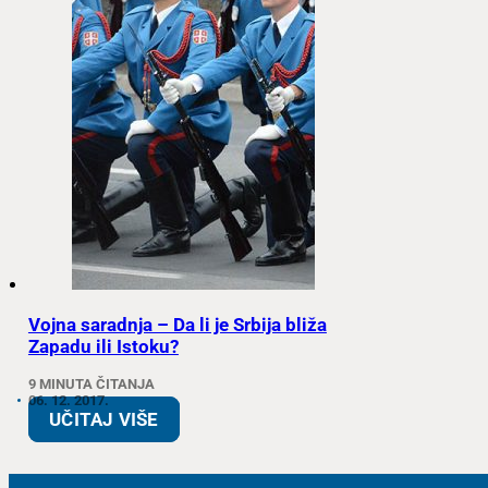
Vojna saradnja – Da li je Srbija bliža
Zapadu ili Istoku?
9 MINUTA ČITANJA
06. 12. 2017.
UČITAJ VIŠE