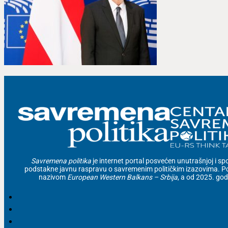
Savremena politika
je internet portal posvećen unutrašnjoj i spolj
podstakne javnu raspravu o savremenim političkim izazovima. Po
nazivom
European Western Balkans – Srbija
, a od 2025. go