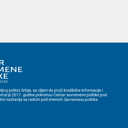
noj politici Srbije, sa ciljem da pruži kredibilne informacije i
rtal je 2017. godine pokrenuo Centar savremene politike pod
dine nastavlja sa radom pod imenom
Savremena politika
.