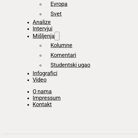
Evropa
Svet
Analize
Intervjui
Mišljenja
Kolumne
Komentari
Studentski ugao
Infografici
Video
O nama
Impressum
Kontakt