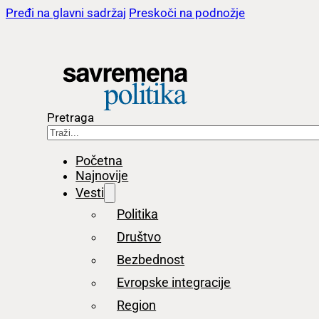
Pređi na glavni sadržaj
Preskoči na podnožje
Pretraga
Početna
Najnovije
Vesti
Politika
Društvo
Bezbednost
Evropske integracije
Region