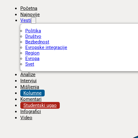
Početna
Najnovije
Vesti
Politika
Društvo
Bezbednost
Evropske integracije
Region
Evropa
Svet
Analize
Intervjui
Mišljenja
Kolumne
Komentari
Studentski ugao
Infografici
Video