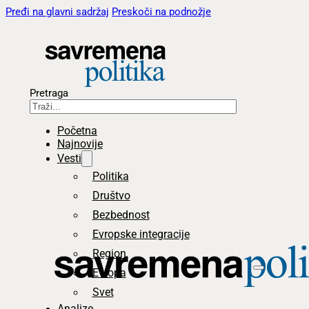
Pređi na glavni sadržaj
Preskoči na podnožje
Pretraga
Početna
Najnovije
Vesti
Politika
Društvo
Bezbednost
Evropske integracije
Region
Evropa
Svet
Analize