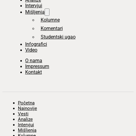
Intervjui
Mišljenja
Kolumne
Komentari
Studentski ugao
Infografici
Video
O nama
Impressum
Kontakt
Početna
Najnovije
Vesti
Analize
Intervjui
Mišljenja
Kolumne